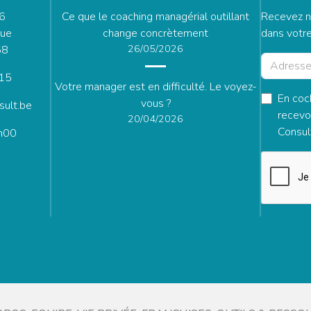
16
Ce que le coaching managérial outillant
Recevez n
que
change concrètement
dans votre
26/05/2026
58
 15
Votre manager est en difficulté. Le voyez-
En coc
vous ?
ult.be
recevo
20/04/2026
Consul
8h00