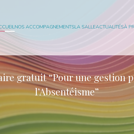
CCUEIL
NOS ACCOMPAGNEMENTS
LA SALLE
ACTUALITÉS
À P
ire gratuit “Pour une gestion p
l’Absentéisme”