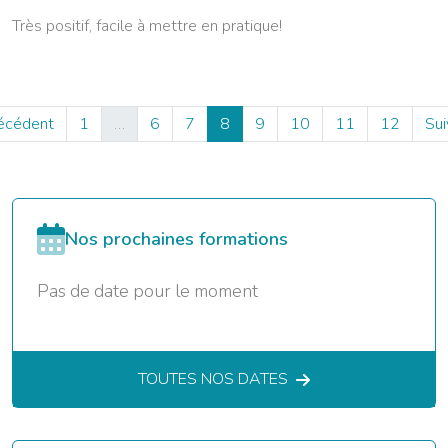
Très positif, facile à mettre en pratique!
récédent
1
…
6
7
8
9
10
11
12
Sui
Nos prochaines formations
Pas de date pour le moment
TOUTES NOS DATES